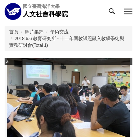
跳
國立臺灣海洋大學
到
人文社會科學院
主
要
內
首頁
照片集錦
學術交流
容
2018.6.6 教育研究所 - 十二年國教議題融入教學學術與
區
實務研討會(Total 1)
a
a