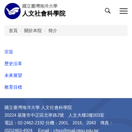
跳
國立臺灣海洋大學
到
人文社會科學院
主
要
內
首頁
關於本院
簡介
容
區
宗旨
歷史沿革
未來展望
教育目標
國立臺灣海洋大學 人文社會科學院
20224 基隆市中正區北寧路2號 人文大樓2樓203室
電話：02-2462-2192 分機：2001、2016、2043 傳真：
(02)2463-4924 Email：chss@mail.ntou.edu.tw