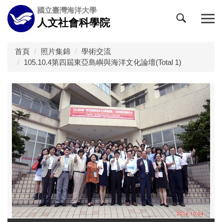
跳
國立臺灣海洋大學
到
人文社會科學院
主
要
內
首頁
照片集錦
學術交流
容
105.10.4第四屆東亞島嶼與海洋文化論壇(Total 1)
區