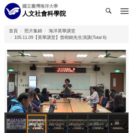
跳
國立臺灣海洋大學
到
人文社會科學院
主
要
內
首頁
照片集錦
海洋英華講堂
容
105.11.09【英華講堂】曾樹銘先生演講(Total 6)
區