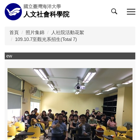
跳
國立臺灣海洋大學
到
人文社會科學院
主
要
內
首頁
照片集錦
人社院活動花絮
容
109.10.7至觀光系招生(Total 7)
區
ew
q