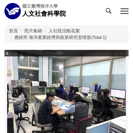
跳
國立臺灣海洋大學
到
人文社會科學院
主
要
內
首頁
照片集錦
人社院活動花絮
容
應經所 海洋產業經濟與政策研究室情形(Total 1)
區
a
a