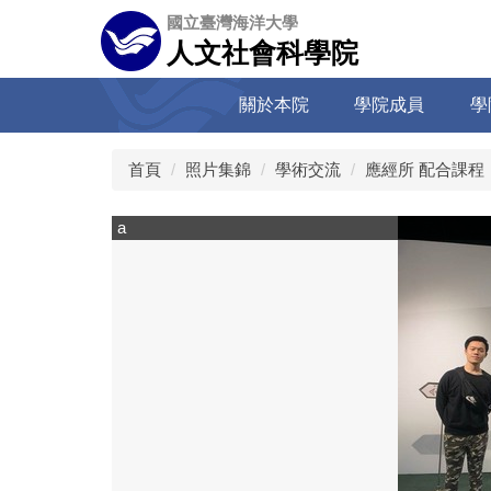
跳
國立臺灣海洋大學
到
人文社會科學院
主
要
關於本院
學院成員
學
內
容
區
首頁
照片集錦
學術交流
應經所 配合課程，
a