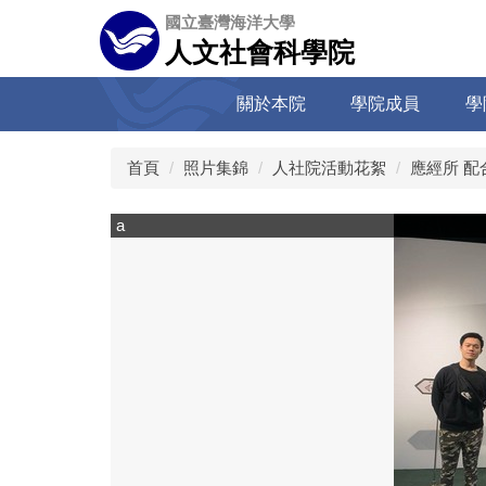
跳
國立臺灣海洋大學
到
人文社會科學院
主
要
關於本院
學院成員
學
內
容
區
首頁
照片集錦
人社院活動花絮
應經所 配合
a