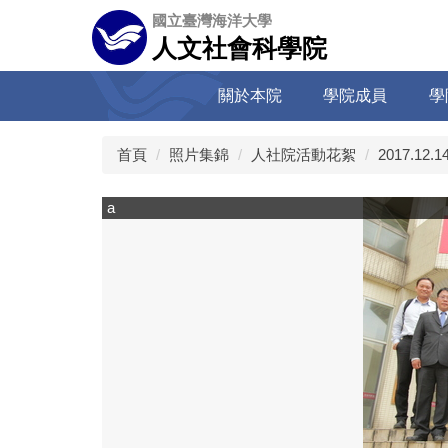
跳
國立臺灣海洋大學
到
人文社會科學院
主
要
關於本院
學院成員
學
內
容
區
首頁
照片集錦
人社院活動花絮
2017.12
a