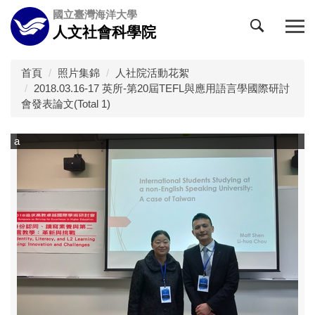
跳
國立臺灣海洋大學
到
人文社會科學院
主
要
內
首頁
照片集錦
人社院活動花絮
容
2018.03.16-17 英所-第20屆TEFL與應用語言學國際研討
區
會發表論文(Total 1)
a
a