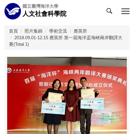
跳
國立臺灣海洋大學
到
人文社會科學院
主
要
內
首頁
照片集錦
學術交流
應英所
容
2018.09.01-12.15 應英所 第一屆海洋盃海峽兩岸翻譯大
區
賽(Total 1)