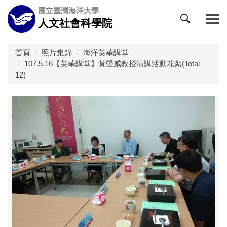
跳
國立臺灣海洋大學
到
人文社會科學院
主
要
內
首頁
照片集錦
海洋英華講堂
容
107.5.16【英華講堂】黃聲威教授演講活動花絮(Total
區
12)