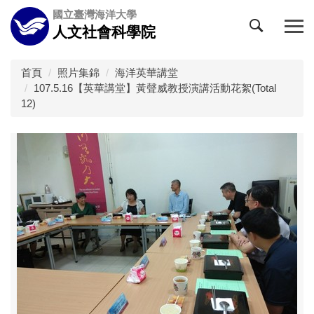
跳
國立臺灣海洋大學
到
人文社會科學院
主
要
內
首頁
照片集錦
海洋英華講堂
容
107.5.16【英華講堂】黃聲威教授演講活動花絮(Total
區
12)