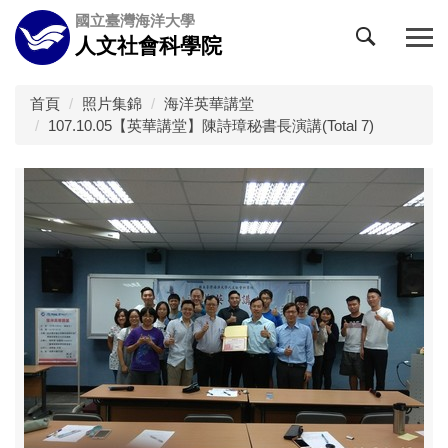
跳
國立臺灣海洋大學
到
人文社會科學院
主
要
內
首頁
照片集錦
海洋英華講堂
容
107.10.05【英華講堂】陳詩璋秘書長演講(Total 7)
區