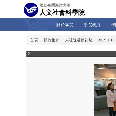
跳
國立臺灣海洋大學
到
人文社會科學院
主
要
關於本院
學院成員
學
內
容
區
首頁
照片集錦
人社院活動花絮
2019.1.
3